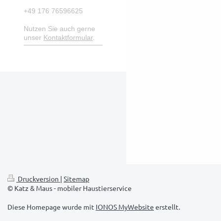
+49 176 76596625
Nutzen Sie auch gerne
unser
Kontaktformular
.
Druckversion
|
Sitemap
© Katz & Maus - mobiler Haustierservice
Diese Homepage wurde mit
IONOS MyWebsite
erstellt.