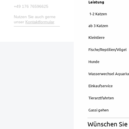
Leistung
+49 176 76596625
1-2 Katzen
Nutzen Sie auch gerne
unser
Kontaktformular
.
ab 3 Katzen
Kleintiere
Fische/Reptilien/Vögel
Hunde
Wasserwechsel Aquari
Einkaufservice
Tierarztfahrten
Gassi gehen
Wünschen Sie 