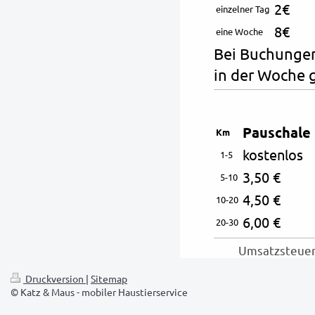
2€
einzelner Tag
8€
eine Woche
Bei Buchungen
in der Woche 
Pauschale
Km
kostenlos
1-5
3,50 €
5-10
4,50 €
10-20
6,00 €
20-30
Umsatzsteuer 
Druckversion
|
Sitemap
© Katz & Maus - mobiler Haustierservice